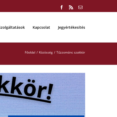
Facebook
Rss
Email:
Szolgáltatások
Kapcsolat
Jegyértékesítés
Főoldal
Közösség
Tűzzománc szakkör