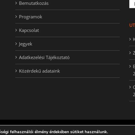
Ker
Bemutatkozás
Programok
UT
Kapcsolat
K
Jegyek
Adatkezelési Tájékoztató
E
Közérdekű adataink
O
ségi felhasználói élmény érdekében sütiket használunk.
| Created by
StarGeckos
Facebook
Rss
Ema