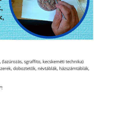
(lazúrozás, sgraffito, kecskeméti technika)
kszerek, doboztetők, névtáblák, házszámtáblák,
”!