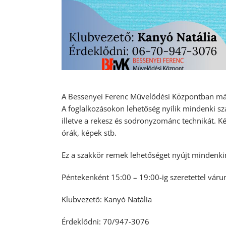
A Bessenyei Ferenc Művelődési Központban má
A foglalkozásokon lehetőség nyílik mindenki szá
illetve a rekesz és sodronyzománc technikát. Ké
órák, képek stb.
Ez a szakkör remek lehetőséget nyújt mindenkine
Péntekenként 15:00 – 19:00-ig szeretettel vár
Klubvezető: Kanyó Natália
Érdeklődni: 70/947-3076