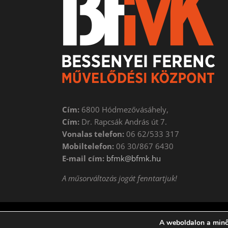
Cím:
6800 Hódmezővásáhely,
Cím:
Dr. Rapcsák András út 7.
Vonalas telefon:
06 62/533 317
Mobiltelefon:
06 30/867 6430
E-mail cím:
bfmk@bfmk.hu
A műsorváltozás jogát fenntartjuk!
A weboldalon a minő
Copyright 2018 | BESSENYEI FERENC Művelődési Központ 