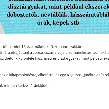
r több, mint 15 éve működik tűzzománc szakkör.
mára elsajátítani a zománcozás alapjait, zománcfestés technikáit, 
szíthetünk különféle használati és dísztárgyakat, mint például é
k a kikapcsolódásra, alkotásra, és egy izgalmas „játékra a tűzzel
unk minden kedves érdeklődőt!