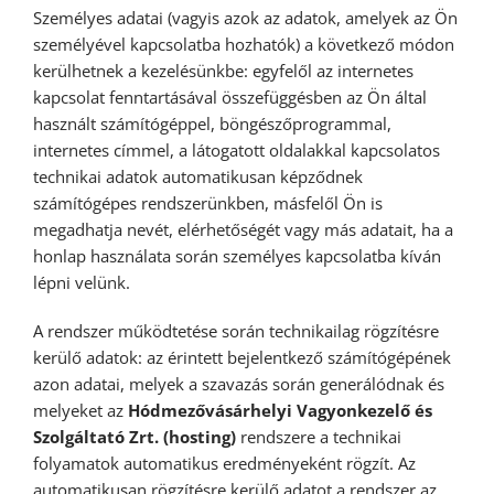
Személyes adatai (vagyis azok az adatok, amelyek az Ön
személyével kapcsolatba hozhatók) a következő módon
kerülhetnek a kezelésünkbe: egyfelől az internetes
kapcsolat fenntartásával összefüggésben az Ön által
használt számítógéppel, böngészőprogrammal,
internetes címmel, a látogatott oldalakkal kapcsolatos
technikai adatok automatikusan képződnek
számítógépes rendszerünkben, másfelől Ön is
megadhatja nevét, elérhetőségét vagy más adatait, ha a
honlap használata során személyes kapcsolatba kíván
lépni velünk.
A rendszer működtetése során technikailag rögzítésre
kerülő adatok: az érintett bejelentkező számítógépének
azon adatai, melyek a szavazás során generálódnak és
melyeket az
Hódmezővásárhelyi Vagyonkezelő és
Szolgáltató Zrt. (hosting)
rendszere a technikai
folyamatok automatikus eredményeként rögzít. Az
automatikusan rögzítésre kerülő adatot a rendszer az