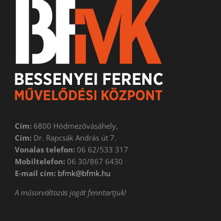
Cím:
6800 Hódmezővásáhely,
Cím:
Dr. Rapcsák András út 7.
Vonalas telefon:
06 62/533 317
Mobiltelefon:
06 30/867 6430
E-mail cím:
bfmk@bfmk.hu
A műsorváltozás jogát fenntartjuk!