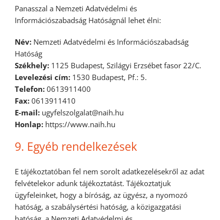
Panasszal a Nemzeti Adatvédelmi és
Információszabadság Hatóságnál lehet élni:
Név:
Nemzeti Adatvédelmi és Információszabadság
Hatóság
Székhely:
1125 Budapest, Szilágyi Erzsébet fasor 22/C.
Levelezési cím:
1530 Budapest, Pf.: 5.
Telefon:
0613911400
Fax:
0613911410
E-mail:
ugyfelszolgalat@naih.hu
Honlap:
https://www.naih.hu
9. Egyéb rendelkezések
E tájékoztatóban fel nem sorolt adatkezelésekről az adat
felvételekor adunk tájékoztatást. Tájékoztatjuk
ügyfeleinket, hogy a bíróság, az ügyész, a nyomozó
hatóság, a szabálysértési hatóság, a közigazgatási
hatóság, a Nemzeti Adatvédelmi és