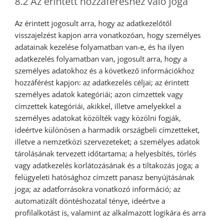
8.2 Az érintett hozzáféréshez való joga
Az érintett jogosult arra, hogy az adatkezelőtől
visszajelzést kapjon arra vonatkozóan, hogy személyes
adatainak kezelése folyamatban van-e, és ha ilyen
adatkezelés folyamatban van, jogosult arra, hogy a
személyes adatokhoz és a következő információkhoz
hozzáférést kapjon: az adatkezelés céljai; az érintett
személyes adatok kategóriái; azon címzettek vagy
címzettek kategóriái, akikkel, illetve amelyekkel a
személyes adatokat közölték vagy közölni fogják,
ideértve különösen a harmadik országbeli címzetteket,
illetve a nemzetközi szervezeteket; a személyes adatok
tárolásának tervezett időtartama; a helyesbítés, törlés
vagy adatkezelés korlátozásának és a tiltakozás joga; a
felügyeleti hatósághoz címzett panasz benyújtásának
joga; az adatforrásokra vonatkozó információ; az
automatizált döntéshozatal ténye, ideértve a
profilalkotást is, valamint az alkalmazott logikára és arra