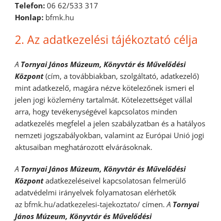
Telefon:
06 62/533 317
Honlap:
bfmk.hu
2. Az adatkezelési tájékoztató célja
A
Tornyai János Múzeum, Könyvtár és Művelődési
Központ
(cím, a továbbiakban, szolgáltató, adatkezelő)
mint adatkezelő, magára nézve kötelezőnek ismeri el
jelen jogi közlemény tartalmát. Kötelezettséget vállal
arra, hogy tevékenységével kapcsolatos minden
adatkezelés megfelel a jelen szabályzatban és a hatályos
nemzeti jogszabályokban, valamint az Európai Unió jogi
aktusaiban meghatározott elvárásoknak.
A
Tornyai János Múzeum, Könyvtár és Művelődési
Központ
adatkezeléseivel kapcsolatosan felmerülő
adatvédelmi irányelvek folyamatosan elérhetők
az
bfmk.hu/adatkezelesi-tajekoztato/
címen.
A
Tornyai
János Múzeum, Könyvtár és Művelődési