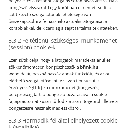
helyez el és a későbbi látogatás során olvas vissza. Ha a
böngésző visszaküld egy korábban elmentett sütit, a
sütit kezelő szolgáltatónak lehetősége van
összekapcsolni a felhasználó aktuális látogatását a
korábbiakkal, de kizárólag a saját tartalma tekintetében.
3.3.2 Feltétlenül szükséges, munkamenet
(session) cookie-k
Ezen sütik célja, hogy a látogatók maradéktalanul és
zökkenőmentesen böngészhessék a
bfmk.hu
weboldalát, használhassák annak funkcióit, és az ott
elérhető szolgáltatásokat. Az ilyen típusú sütik
érvényességi ideje a munkamenet (böngészés)
befejezéséig tart, a böngésző bezárásával a sütik e
fajtája automatikusan törlődik a számítógépről, illetve a
böngészésre használt más eszközről.
3.3.3 Harmadik fél által elhelyezett cookie-
k (analitika)