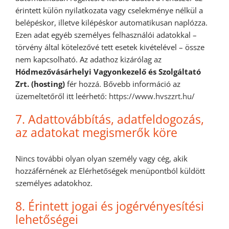
érintett külön nyilatkozata vagy cselekménye nélkül a
belépéskor, illetve kilépéskor automatikusan naplózza.
Ezen adat egyéb személyes felhasználói adatokkal –
törvény által kötelezővé tett esetek kivételével – össze
nem kapcsolható. Az adathoz kizárólag az
Hódmezővásárhelyi Vagyonkezelő és Szolgáltató
Zrt.
(hosting)
fér hozzá. Bővebb információ az
üzemeltetőről itt leérhető:
https://www.hvszzrt.hu/
7. Adattovábbítás, adatfeldogozás,
az adatokat megismerők köre
Nincs további olyan olyan személy vagy cég, akik
hozzáférnének az Elérhetőségek menüpontból küldött
személyes adatokhoz.
8. Érintett jogai és jogérvényesítési
lehetőségei