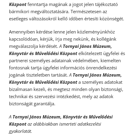
Központ
fenntartja magának a jogot jelen tájékoztató
bármikori megváltoztatására. Természetesen az
esetleges változásokról kellő időben értesíti közönségét.
Amennyiben kérdése lenne jelen közleményünkhöz
kapcsolódóan, kérjük,
írja meg nekünk
, és kollégánk
megválaszolja kérdését.
A
Tornyai János Múzeum,
Könyvtár és Művelődési Központ
elkötelezett ügyfelei és
partnerei személyes adatainak védelmében, kiemelten
fontosnak tartja ügyfelei információs önrendelkezési
jogának tiszteletben tartását.
A
Tornyai János Múzeum,
Könyvtár és Művelődési Központ
a személyes adatokat
bizalmasan kezeli, és megtesz minden olyan biztonsági,
technikai és szervezési intézkedést, mely az adatok
biztonságát garantálja.
A
Tornyai János Múzeum, Könyvtár és Művelődési
Központ
az alábbiakban ismerteti adatkezelési
gyakorlatát.