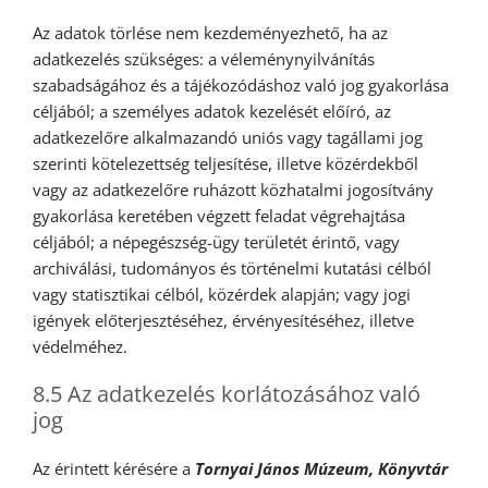
Az adatok törlése nem kezdeményezhető, ha az
adatkezelés szükséges: a véleménynyilvánítás
szabadságához és a tájékozódáshoz való jog gyakorlása
céljából; a személyes adatok kezelését előíró, az
adatkezelőre alkalmazandó uniós vagy tagállami jog
szerinti kötelezettség teljesítése, illetve közérdekből
vagy az adatkezelőre ruházott közhatalmi jogosítvány
gyakorlása keretében végzett feladat végrehajtása
céljából; a népegészség-ügy területét érintő, vagy
archiválási, tudományos és történelmi kutatási célból
vagy statisztikai célból, közérdek alapján; vagy jogi
igények előterjesztéséhez, érvényesítéséhez, illetve
védelméhez.
8.5 Az adatkezelés korlátozásához való
jog
Az érintett kérésére a
Tornyai János Múzeum, Könyvtár