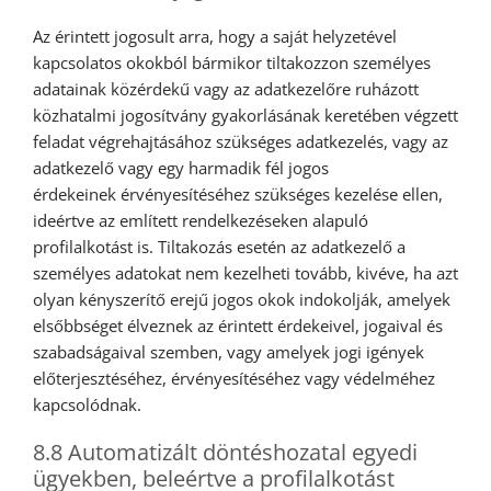
Az érintett jogosult arra, hogy a saját helyzetével
kapcsolatos okokból bármikor tiltakozzon személyes
adatainak közérdekű vagy az adatkezelőre ruházott
közhatalmi jogosítvány gyakorlásának keretében végzett
feladat végrehajtásához szükséges adatkezelés, vagy az
adatkezelő vagy egy harmadik fél jogos
érdekeinek érvényesítéséhez szükséges kezelése ellen,
ideértve az említett rendelkezéseken alapuló
profilalkotást is. Tiltakozás esetén az adatkezelő a
személyes adatokat nem kezelheti tovább, kivéve, ha azt
olyan kényszerítő erejű jogos okok indokolják, amelyek
elsőbbséget élveznek az érintett érdekeivel, jogaival és
szabadságaival szemben, vagy amelyek jogi igények
előterjesztéséhez, érvényesítéséhez vagy védelméhez
kapcsolódnak.
8.8 Automatizált döntéshozatal egyedi
ügyekben, beleértve a profilalkotást