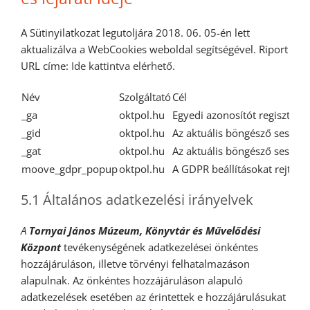
A Sütinyilatkozat legutoljára 2018. 06. 05-én lett
aktualizálva a WebCookies weboldal segítségével. Riport
URL címe:
Ide kattintva elérhető.
Név
Szolgáltató
Cél
_ga
oktpol.hu
Egyedi azonosítót regisztrál
_gid
oktpol.hu
Az aktuális böngésző session
_gat
oktpol.hu
Az aktuális böngésző session
moove_gdpr_popup
oktpol.hu
A GDPR beállításokat rejti, 
5.1 Általános adatkezelési irányelvek
A
Tornyai János Múzeum, Könyvtár és Művelődési
Központ
tevékenységének adatkezelései önkéntes
hozzájáruláson, illetve törvényi felhatalmazáson
alapulnak. Az önkéntes hozzájáruláson alapuló
adatkezelések esetében az érintettek e hozzájárulásukat