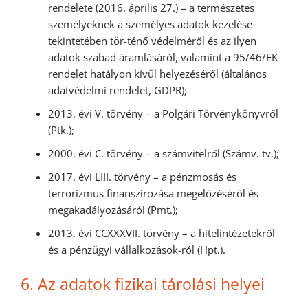
rendelete (2016. április 27.) – a természetes
személyeknek a személyes adatok kezelése
tekintetében tör-ténő védelméről és az ilyen
adatok szabad áramlásáról, valamint a 95/46/EK
rendelet hatályon kívül helyezéséről (általános
adatvédelmi rendelet, GDPR);
2013. évi V. törvény – a Polgári Törvénykönyvről
(Ptk.);
2000. évi C. törvény – a számvitelről (Számv. tv.);
2017. évi LIII. törvény – a pénzmosás és
terrorizmus finanszírozása megelőzéséről és
megakadályozásáról (Pmt.);
2013. évi CCXXXVII. törvény – a hitelintézetekről
és a pénzügyi vállalkozások-ról (Hpt.).
6. Az adatok fizikai tárolási helyei