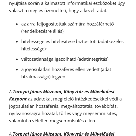
nyújtása során alkalmazott informatikai eszközöket úgy
választja meg és üzemelteti, hogy a kezelt adat:
az arra feljogosítottak számára hozzáférhető
(rendelkezésre állás);
hitelessége és hitelesítése biztosított (adatkezelés
hitelessége);
változatlansága igazolható (adatintegritás);
a jogosulatlan hozzáférés ellen védett (adat
bizalmassága) legyen.
A
Tornyai János Múzeum, Könyvtár és Művelődési
Központ
az adatokat megfelelő intézkedésekkel védi a
jogosulatlan hozzáférés, megváltoztatás, továbbítás,
nyilvánosságra hozatal, törlés vagy megsemmisítés,
valamint a véletlen megsemmisülés ellen.
A
Tornyai János Múzeum, Könyvtár és Művelődési