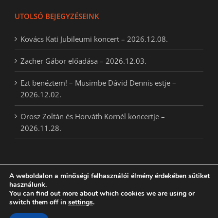
UTOLSÓ BEJEGYZÉSEINK
Kovács Kati Jubileumi koncert – 2026.12.08.
Zacher Gábor előadása – 2026.12.03.
Ezt benéztem! – Musimbe Dávid Dennis estje –
2026.12.02.
Orosz Zoltán és Horváth Kornél koncertje –
2026.11.28.
A weboldalon a minőségi felhasználói élmény érdekében sütiket
használunk.
Copyright 2018 | BESSENYEI FERENC Művelődési Központ | Created
You can find out more about which cookies we are using or
by
StarGeckos
switch them off in
settings
.
Facebook
Rss
Email: