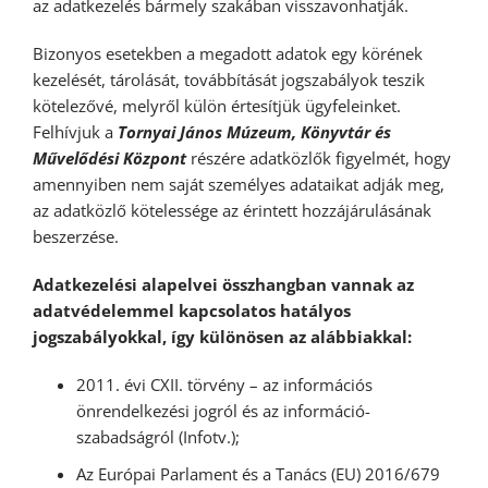
az adatkezelés bármely szakában visszavonhatják.
Bizonyos esetekben a megadott adatok egy körének
kezelését, tárolását, továbbítását jogszabályok teszik
kötelezővé, melyről külön értesítjük ügyfeleinket.
Felhívjuk a
Tornyai János Múzeum, Könyvtár és
Művelődési Központ
részére adatközlők figyelmét, hogy
amennyiben nem saját személyes adataikat adják meg,
az adatközlő kötelessége az érintett hozzájárulásának
beszerzése.
Adatkezelési alapelvei összhangban vannak az
adatvédelemmel kapcsolatos hatályos
jogszabályokkal, így különösen az alábbiakkal:
2011. évi CXII. törvény – az információs
önrendelkezési jogról és az információ-
szabadságról (Infotv.);
Az Európai Parlament és a Tanács (EU) 2016/679