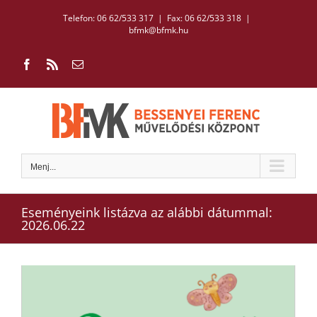
Kihagyás
Telefon: 06 62/533 317 | Fax: 06 62/533 318
|
bfmk@bfmk.hu
Facebook
Rss
Email:
Menj...
Eseményeink listázva az alábbi dátummal:
2026.06.22
View
Larger
Image