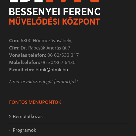
Cím:
6800 Hódmezővásáhely,
Cím:
Dr. Rapcsák András út 7.
Vonalas telefon:
06 62/533 317
Mobiltelefon:
06 30/867 6430
E-mail cím:
bfmk@bfmk.hu
A műsorváltozás jogát fenntartjuk!
FONTOS MENÜPONTOK
Bemutatkozás
Programok