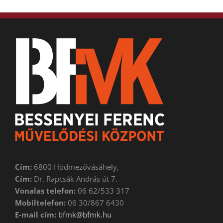
Cím:
6800 Hódmezővásáhely,
Cím:
Dr. Rapcsák András út 7.
Vonalas telefon:
06 62/533 317
Mobiltelefon:
06 30/867 6430
E-mail cím:
bfmk@bfmk.hu