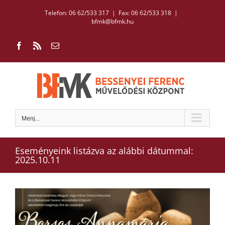
Kihagyás
Telefon: 06 62/533 317 | Fax: 06 62/533 318
|
bfmk@bfmk.hu
Facebook
Rss
Email:
Menj...
Eseményeink listázva az alábbi dátummal:
2025.10.11
View
Larger
Image