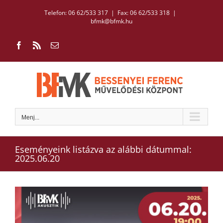
Kihagyás
Telefon: 06 62/533 317 | Fax: 06 62/533 318
|
bfmk@bfmk.hu
Facebook
Rss
Email:
Menj...
Eseményeink listázva az alábbi dátummal:
2025.06.20
View
Larger
Image