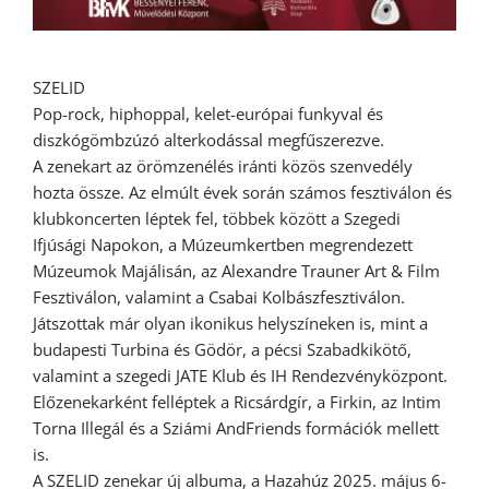
SZELID
Pop-rock, hiphoppal, kelet-európai funkyval és
diszkógömbzúzó alterkodással megfűszerezve.
A zenekart az örömzenélés iránti közös szenvedély
hozta össze. Az elmúlt évek során számos fesztiválon és
klubkoncerten léptek fel, többek között a Szegedi
Ifjúsági Napokon, a Múzeumkertben megrendezett
Múzeumok Majálisán, az Alexandre Trauner Art & Film
Fesztiválon, valamint a Csabai Kolbászfesztiválon.
Játszottak már olyan ikonikus helyszíneken is, mint a
budapesti Turbina és Gödör, a pécsi Szabadkikötő,
valamint a szegedi JATE Klub és IH Rendezvényközpont.
Előzenekarként felléptek a Ricsárdgír, a Firkin, az Intim
Torna Illegál és a Sziámi AndFriends formációk mellett
is.
A SZELID zenekar új albuma, a Hazahúz 2025. május 6-