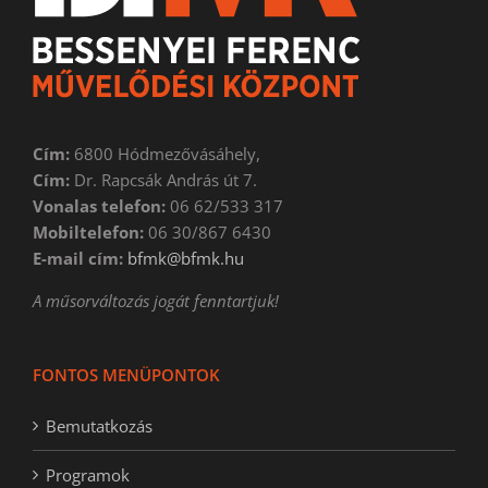
Cím:
6800 Hódmezővásáhely,
Cím:
Dr. Rapcsák András út 7.
Vonalas telefon:
06 62/533 317
Mobiltelefon:
06 30/867 6430
E-mail cím:
bfmk@bfmk.hu
A műsorváltozás jogát fenntartjuk!
FONTOS MENÜPONTOK
Bemutatkozás
Programok