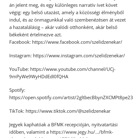
án jelent meg, és egy különleges narratív ívet követ
végig: egy belső utazást, amely a közösségi élményből
indul, és az önmagunkkal való szembenézésen át vezet
a hazatalálásig – akár valódi otthonként, akár belső
békeként értelmezve azt.
Facebook: https://www.facebook.com/szelidzenekar/
Instagram: https://www.instagram.com/szelidzenekar/
YouTube: https://www.youtube.com/channel/UCj-
9mPyWe9WyHDdEdI0fQHA
Spotify:
https://open.spotify.com/artist/2gltbecBbynZXCMPt8pe23
TikTok: https://www.tiktok.com/@szelidzenekar
Jegyek kaphatóak a BFMK recepcióján, nyitvatartási
időben, valamint a
https://www.jegy.hu/…/bfmk-