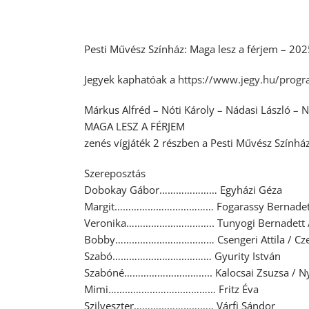
Pesti Művész Színház: Maga lesz a férjem – 20
Jegyek kaphatóak a
https://www.jegy.hu/prog
Márkus Alfréd – Nóti Károly – Nádasi László –
MAGA LESZ A FÉRJEM
zenés vígjáték 2 részben a Pesti Művész Szính
Szereposztás
Dobokay Gábor………………… Egyházi Géza
Margit……………………………… Fogarassy Bernadet
Veronika………………………….. Tunyogi Bernadett / 
Bobby……………………………… Csengeri Attila / Cze
Szabó……………………………… Gyurity István
Szabóné………………………….. Kalocsai Zsuzsa / Ny
Mimi………………………………… Fritz Éva
Szilveszter……………………….. Várfi Sándor