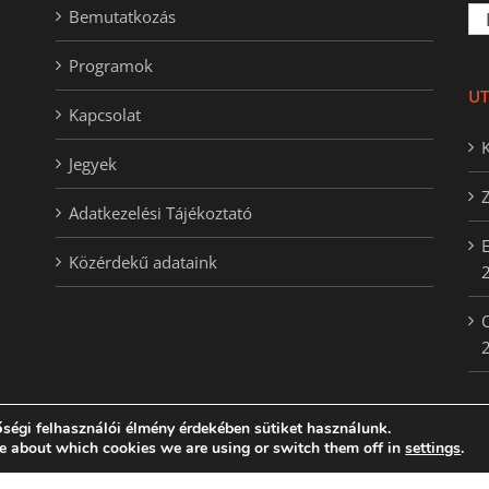
Ker
Bemutatkozás
Programok
UT
Kapcsolat
K
Jegyek
Adatkezelési Tájékoztató
E
Közérdekű adataink
O
ségi felhasználói élmény érdekében sütiket használunk.
e about which cookies we are using or switch them off in
settings
.
| Created by
StarGeckos