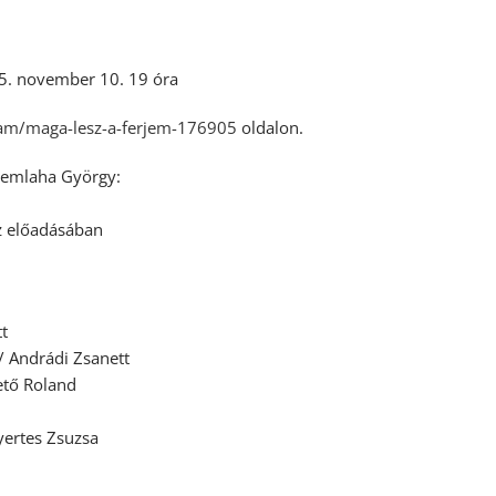
25. november 10. 19 óra
ram/maga-lesz-a-ferjem-176905
oldalon.
 Nemlaha György:
áz előadásában
t
Andrádi Zsanett
tő Roland
ertes Zsuzsa