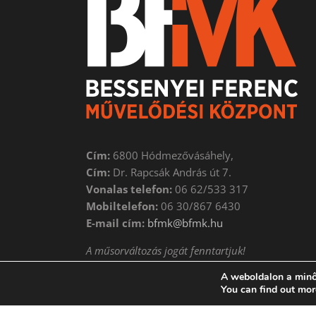
Cím:
6800 Hódmezővásáhely,
Cím:
Dr. Rapcsák András út 7.
Vonalas telefon:
06 62/533 317
Mobiltelefon:
06 30/867 6430
E-mail cím:
bfmk@bfmk.hu
A műsorváltozás jogát fenntartjuk!
A weboldalon a minő
You can find out mor
Copyright 2018 | BESSENYEI FERENC Művelődési Központ 