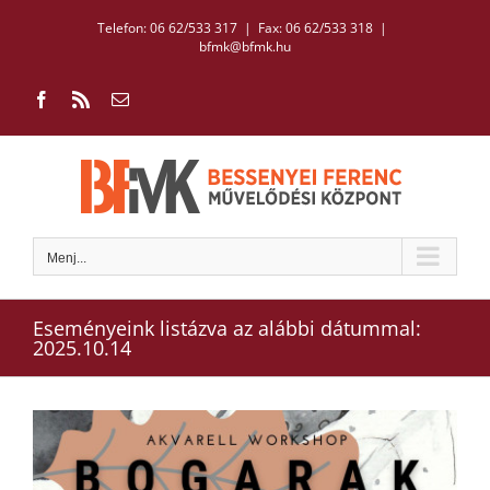
Kihagyás
Telefon: 06 62/533 317 | Fax: 06 62/533 318
|
bfmk@bfmk.hu
Facebook
Rss
Email:
Menj...
Eseményeink listázva az alábbi dátummal:
2025.10.14
View
Larger
Image