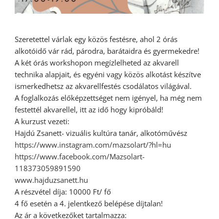
Szeretettel várlak egy közös festésre, ahol 2 órás
alkotóidő vár rád, párodra, barátaidra és gyermekedre!
A két órás workshopon megízlelheted az akvarell
technika alapjait, és egyéni vagy közös alkotást készítve
ismerkedhetsz az akvarellfestés csodálatos világával.
A foglalkozás előképzettséget nem igényel, ha még nem
festettél akvarellel, itt az idő hogy kipróbáld!
A kurzust vezeti:
Hajdú Zsanett- vizuális kultúra tanár, alkotóművész
https://www.instagram.com/mazsolart/?hl=hu
https://www.facebook.com/Mazsolart-
118373059891590
www.hajduzsanett.hu
A részvétel díja: 10000 Ft/ fő
4 fő esetén a 4. jelentkező belépése díjtalan!
Az ár a következőket tartalmazza: