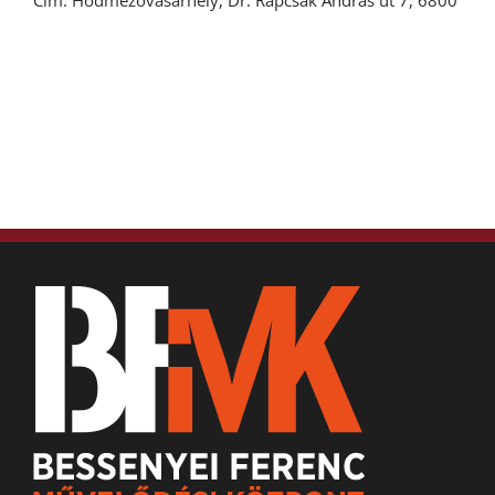
Cím: Hódmezővásárhely, Dr. Rapcsák András út 7, 6800