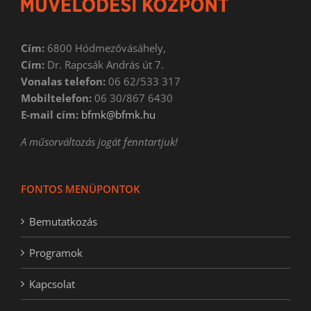
Cím:
6800 Hódmezővásáhely,
Cím:
Dr. Rapcsák András út 7.
Vonalas telefon:
06 62/533 317
Mobiltelefon:
06 30/867 6430
E-mail cím:
bfmk@bfmk.hu
A műsorváltozás jogát fenntartjuk!
FONTOS MENÜPONTOK
Bemutatkozás
Programok
Kapcsolat