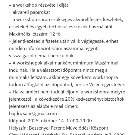
– a workshop részvételi díját
– akvarell papírokat
– a workshop során szükséges akvarellfesték készletek,
ecseteket és egyéb technikai eszközök használatát
Maximális létszám: 12 fő
– Jelentkezésed a fizetés után válik véglegessé, ehhez
minden információt számlaszámmal együtt
visszaigazoló email-ben küldök.
– A workshopok alkalmanként minimum látszámmal
indulnak. Ha a választott időpontra nincs meg a
minimális létszám, akkor egy következő workshopra
tudom átfoglalni az időpontod, persze Veled egyeztetve.
– Ha valamiért nem tudnál eljönni a workshopra melyre
jelentkeztél, a következőre 20% kedvezményt biztosítok.
Jelentkezz az alábbi e-mail címen:
hajduzsani@gmail.com
Időpont: 2025. október 14. 17:00-19:00
Helyszín: Bessenyei Ferenc Művelődési Központ